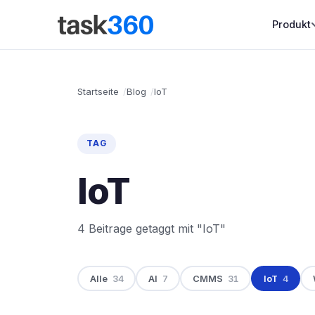
Produkt
Startseite
Blog
IoT
TAG
IoT
4 Beitrage getaggt mit "IoT"
Alle
34
AI
7
CMMS
31
IoT
4