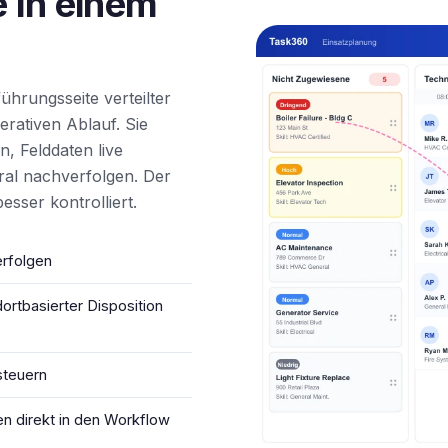
 in einem
hrungsseite verteilter
rativen Ablauf. Sie
, Felddaten live
ral nachverfolgen. Der
esser kontrolliert.
erfolgen
ortbasierter Disposition
steuern
en direkt in den Workflow