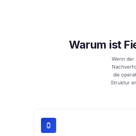
Warum ist F
Wenn der A
Nachverfol
die opera
Struktur e