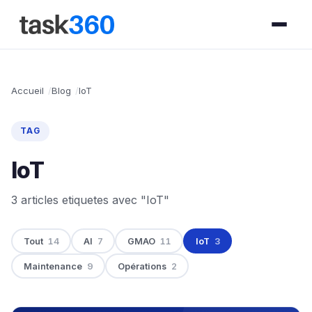
Accueil
Blog
IoT
TAG
IoT
3 articles etiquetes avec "IoT"
Tout
14
AI
7
GMAO
11
IoT
3
Maintenance
9
Opérations
2