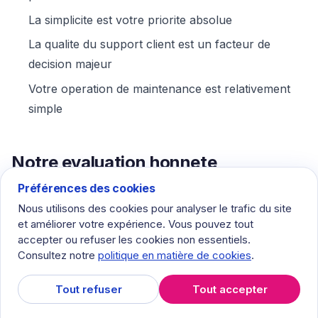
La simplicite est votre priorite absolue
La qualite du support client est un facteur de
decision majeur
Votre operation de maintenance est relativement
simple
Notre evaluation honnete
Préférences des cookies
Chaque plateforme de cette liste represente une
Nous utilisons des cookies pour analyser le trafic du site
amelioration significative par rapport aux tableurs, au
et améliorer votre expérience. Vous pouvez tout
papier ou a l’absence de systeme. Les equipes de
accepter ou refuser les cookies non essentiels.
maintenance qui echouent ne sont pas celles qui ont
Consultez notre
politique en matière de cookies
.
choisi le “mauvais” CMMS. Ce sont celles qui n’ont
Tout refuser
Tout accepter
choisi aucun CMMS du tout ou qui en ont choisi un
trop complexe a adopter.