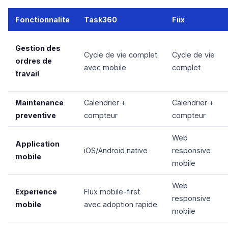
Fonctionnalite
Task360
Fiix
Gestion des
Cycle de vie complet
Cycle de vie
ordres de
avec mobile
complet
travail
Maintenance
Calendrier +
Calendrier +
preventive
compteur
compteur
Web
Application
iOS/Android native
responsive
mobile
mobile
Web
Experience
Flux mobile-first
responsive
mobile
avec adoption rapide
mobile