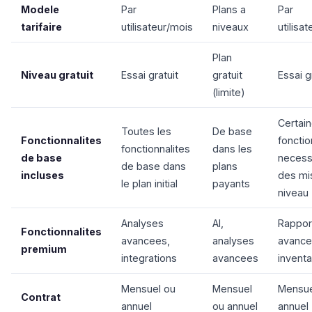
Modele
Par
Plans a
Par
tarifaire
utilisateur/mois
niveaux
utilisa
Plan
Niveau gratuit
Essai gratuit
gratuit
Essai g
(limite)
Certai
Toutes les
De base
Fonctionnalites
fonctio
fonctionnalites
dans les
de base
necess
de base dans
plans
incluses
des mi
le plan initial
payants
niveau
Analyses
AI,
Rappor
Fonctionnalites
avancees,
analyses
avance
premium
integrations
avancees
inventa
Mensuel ou
Mensuel
Mensue
Contrat
annuel
ou annuel
annuel