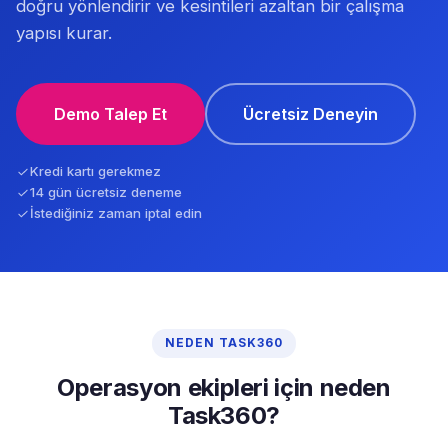
doğru yönlendirir ve kesintileri azaltan bir çalışma
yapısı kurar.
Demo Talep Et
Ücretsiz Deneyin
Kredi kartı gerekmez
14 gün ücretsiz deneme
İstediğiniz zaman iptal edin
NEDEN TASK360
Operasyon ekipleri için neden
Task360?