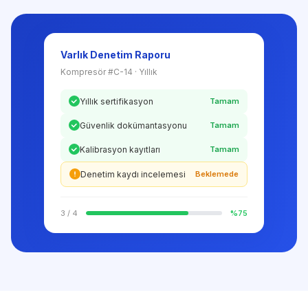
Varlık Denetim Raporu
Kompresör #C-14 · Yıllık
Yıllık sertifikasyon
Tamam
Güvenlik dokümantasyonu
Tamam
Kalibrasyon kayıtları
Tamam
Denetim kaydı incelemesi
Beklemede
3 / 4
%75