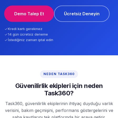
Demo Talep Et
Ücretsiz Deneyin
Kredi kartı gerekmez
14 gün ücretsiz deneme
İstediğiniz zaman iptal edin
NEDEN TASK360
Güvenilirlik ekipleri için neden
Task360?
Task360, güvenilirlik ekiplerinin ihtiyaç duyduğu varlık
verisini, bakım geçmişini, performans göstergelerini ve
saha kayıtlarını tek platformda bir araya getirir.