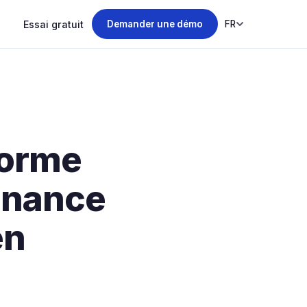
Essai gratuit
FR
Demander une démo
forme
enance
en