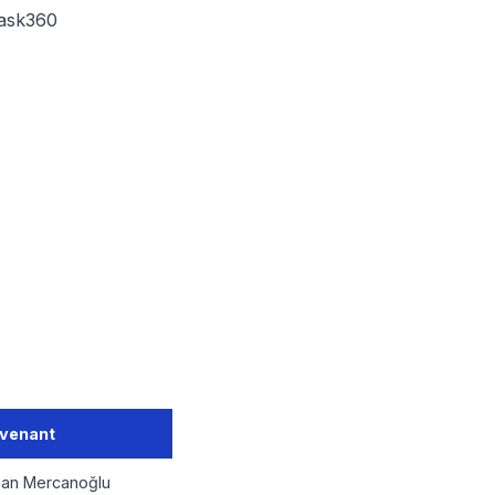
Task360
rvenant
an Mercanoğlu