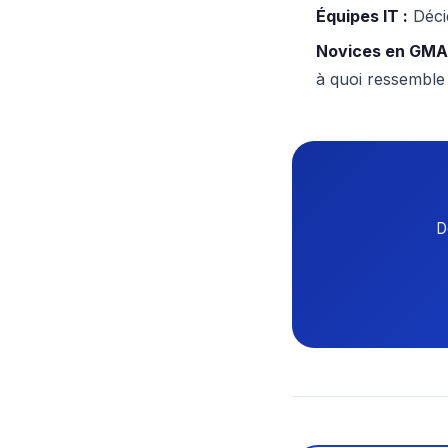
Équipes IT :
Déci
Novices en GMA
à quoi ressembl
D