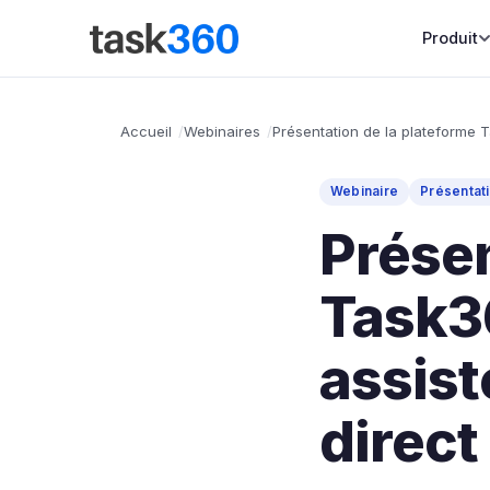
Produit
Accueil
Webinaires
Présentation de la plateforme 
Webinaire
Présentati
Présen
Task3
assist
direct