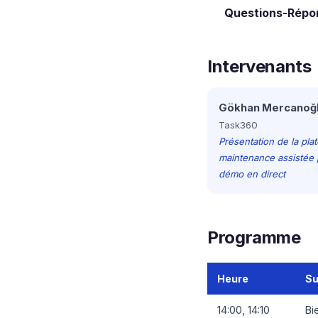
Questions-Répon
Intervenants
Gökhan Mercanoğ
Task360
Présentation de la pla
maintenance assistée 
démo en direct
Programme
Heure
Su
14:00, 14:10
Bi