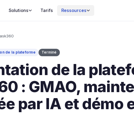
Solutions
Tarifs
Ressources
Task360
on de la plateforme
Terminé
tation de la plate
60 : GMAO, maint
ée par IA et démo 