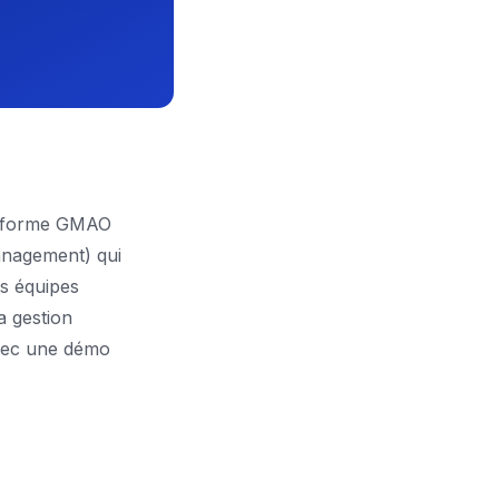
teforme GMAO
anagement) qui
es équipes
a gestion
avec une démo